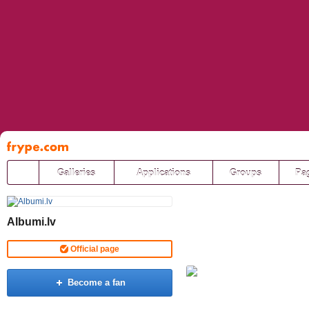
Pāriet
uz
saturu
Galleries
Applications
Groups
Pa
Albumi.lv
Official page
Become a fan