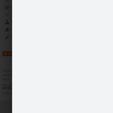
Galerija
Runā
Partneri
Sekotāji
Events
Vairāk info: http://…
like
1
Share
Frype.com services
Help
Contact
Advertising
Work
More
© 2004 - 2026 Frype.com