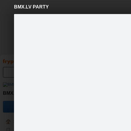
BMX.LV PARTY
Pāriet
uz
saturu
Galleries
Applications
Groups
Pa
BMX.LV
Become a fan
Vairāk info:
http://ej.uz/bmx
Sākumlapa
Jaunumi