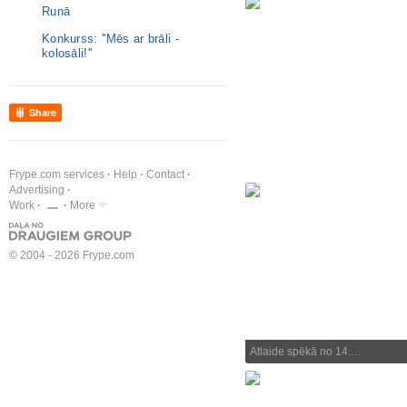
Runā
Konkurss: ''Mēs ar brāli -
kolosāli!''
Share
Frype.com services
Help
Contact
Advertising
Work
More
© 2004 - 2026 Frype.com
Atlaide spēkā no 14.…