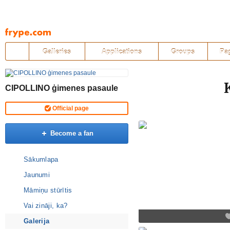
Pāriet
uz
saturu
Galleries
Applications
Groups
Pa
CIPOLLINO ģimenes pasaule
Official page
Become a fan
Sākumlapa
Jaunumi
Māmiņu stūrītis
Vai zināji, ka?
Galerija