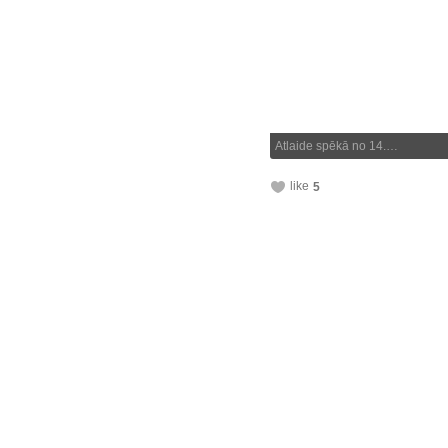
Atlaide spēkā no 14.…
like
5