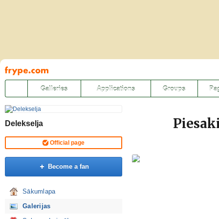
Pāriet
uz
saturu
Galleries
Applications
Groups
Pa
Piesak
Delekselja
Official page
Become a fan
Sākumlapa
Galerijas