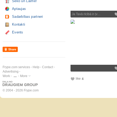
Seko un Laimē!
Aptaujas
Ja Tavā rīcībā ir (v…
Sadarbības partneri
Kontakti
Events
Share
Frype.com services
Help
Contact
Advertising
Work
More
like
4
© 2004 - 2026 Frype.com