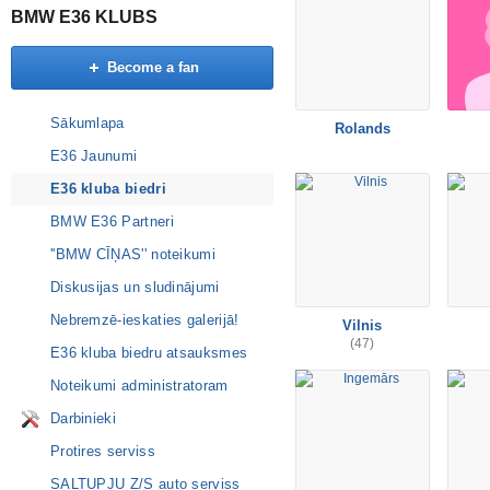
BMW E36 KLUBS
Become a fan
Sākumlapa
Rolands
E36 Jaunumi
E36 kluba biedri
BMW E36 Partneri
''BMW CĪŅAS'' noteikumi
Diskusijas un sludinājumi
Nebremzē-ieskaties galerijā!
Vilnis
(47)
E36 kluba biedru atsauksmes
Noteikumi administratoram
Darbinieki
Protires serviss
SALTUPJU Z/S auto serviss