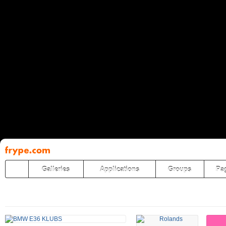
Pāriet
uz
saturu
Galleries
Applications
Groups
Pa