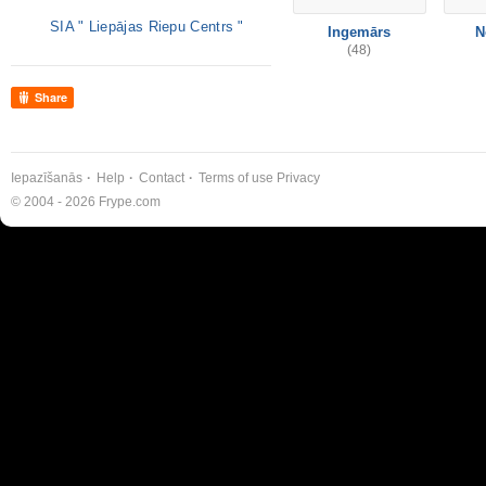
SIA " Liepājas Riepu Centrs "
Ingemārs
N
(48)
Share
Iepazīšanās
Help
Contact
Terms of use
Privacy
© 2004 - 2026 Frype.com