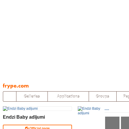
Pāriet
uz
saturu
Galleries
Applications
Groups
Pa
....
Endzi Baby adījumi
Official page