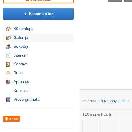
Become a fan
Sākumlapa
Galerija
Sekotāji
Jaunumi
Kontakti
Runā
Aptaujas
Konkursi
....
Viesu grāmata
Inserted:
Endzi Baby adījumi
F
145 users like it
Share