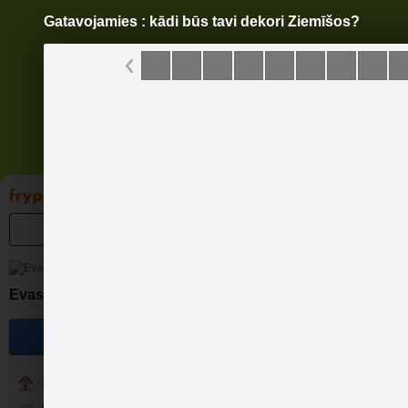
Gatavojamies : kādi būs tavi dekori Ziemīšos?
Pāriet
uz
saturu
Galleries
Applications
Groups
Pa
Gata
Evas rotu brīnumlāde.
Become a fan
Sākums