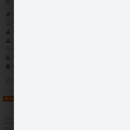
Evas rotu brīnumlādes
veikums bildēs
Evas rotu brīnumlādes mīļcilvēki
Evas rotu brīnumlādes jaunumi
Evas rotu brīnumlādes partneri
Lai izdodas
Evas brīnumlādes darba rūķi
Evas rotu brīnumlādes sarunas
Evas rotu brīnumlādes kontakti
Mīļo vārdu un atsauksmju
grāmatiņa
Diskusijas
Lai izdodas
Share
Frype.com services
Help
Contact
Advertising
Work
More