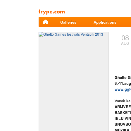
Pāriet
uz
saturu
Galleries
Applications
08
AUG
Ghetto G
8.-11.au
www.ggf
Vairāk kā
ARMVRES
BASKETB
IELU VI
SNOVBOR
MŪZIKA