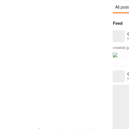
All post
Feed
created g