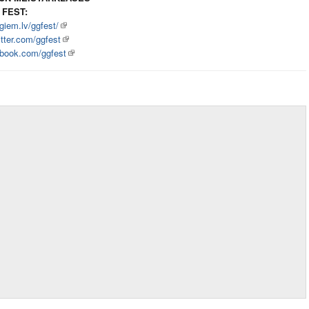
 FEST:
iem.lv/ggfest/
itter.com/ggfest
book.com/ggfest