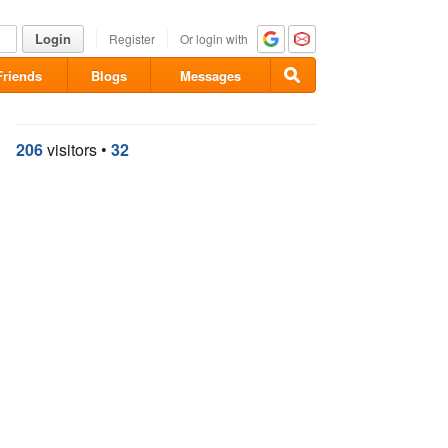
Login
Register
Or login with
Friends
Blogs
Messages
206
visitors
•
32