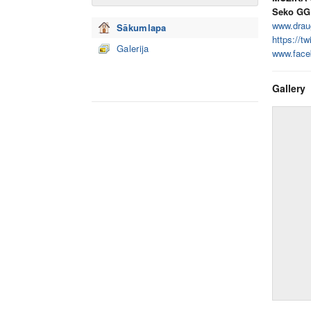
Seko GG
www.draug
Sākumlapa
https://tw
Galerija
www.face
Gallery