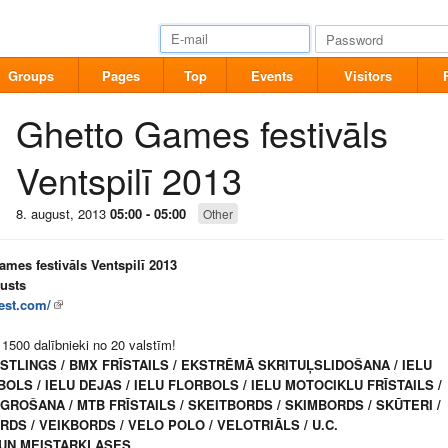
Groups
Pages
Top
Events
Visitors
Ghetto Games festivāls
Ventspilī 2013
8. august, 2013
05:00 - 05:00
Other
ames festivāls Ventspilī 2013
gusts
est.com/
 1500 dalībnieki no 20 valstīm!
TLINGS / BMX FRĪSTAILS / EKSTRĒMĀ SKRITUĻSLIDOŠANA / IELU
OLS / IELU DEJAS / IELU FLORBOLS / IELU MOTOCIKLU FRĪSTAILS /
NGROŠANA / MTB FRĪSTAILS / SKEITBORDS / SKIMBORDS / SKŪTERI /
DS / VEIKBORDS / VELO POLO / VELOTRIĀLS / U.C.
 UN MEISTARKLASES