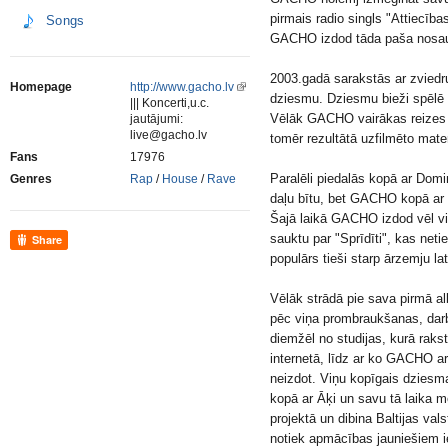
pirmais radio singls "Attiecība
Songs
GACHO izdod tāda paša nosa
2003.gadā sarakstās ar zviedr
Homepage
http://www.gacho.lv
dziesmu. Dziesmu bieži spēlē 
||| Koncerti,u.c.
Vēlāk GACHO vairākas reizes b
jautājumi:
live@gacho.lv
tomēr rezultātā uzfilmēto mater
Fans
17976
Paralēli piedalās kopā ar Domi
Genres
Rap
/
House
/
Rave
daļu bītu, bet GACHO kopā ar 
Šajā laikā GACHO izdod vēl vi
sauktu par "Sprīdīti", kas netie
Share
populārs tieši starp ārzemju lat
Vēlāk strādā pie sava pirmā a
pēc viņa prombraukšanas, darb
diemžēl no studijas, kurā rakst
internetā, līdz ar ko GACHO a
neizdot. Viņu kopīgais dziesm
kopā ar Āķi un savu tā laika m
projektā un dibina Baltijas val
notiek apmācības jauniešiem i