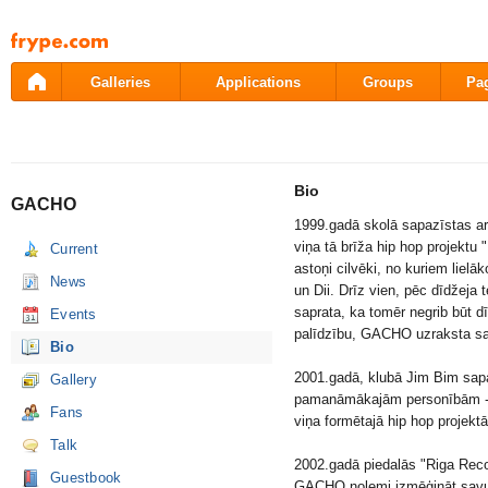
Pāriet
uz
saturu
Galleries
Applications
Groups
Pa
Bio
GACHO
1999.gadā skolā sapazīstas a
viņa tā brīža hip hop projektu 
Current
astoņi cilvēki, no kuriem lielā
News
un Dii. Drīz vien, pēc dīdžej
saprata, ka tomēr negrib būt dī
Events
palīdzību, GACHO uzraksta sa
Bio
2001.gadā, klubā Jim Bim sapaz
Gallery
pamanāmākajām personībām - Oz
Fans
viņa formētajā hip hop projekt
Talk
2002.gadā piedalās "Riga Rec
Guestbook
GACHO nolemj izmēģināt savu 