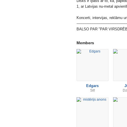
Disks ir īpašs ar to, ka, papild
1, ar Latvijas nu-metal apvien
Koncerti, intervijas, reklāmu un
--------------------------------------------
BALSO PAR "PAR VIRSDRĒ
Members
Edgars
J
Sit!
Dzi