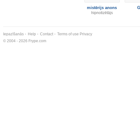
mistērijs anons
G
hipnotizētājs
Iepazīšanās
Help
Contact
Terms of use
Privacy
© 2004 - 2026 Frype.com