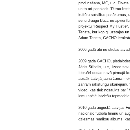
producēšanā, MC, u.c. Divatā a
un to arī pasniedz."Ritma Insti
kultūru saistītus pasākumus,
senu draugu Bucc no apvienības
projektu "Respect My Hustle"
Tensta, kur kopīgi uzstājas un t
Adam Tensta, GACHO ieraksta 
2006.gadā abi no skolas atvad
2009.gadā GACHO, piedaloties
Jānis Stībelis, u.c,. izdod sa
februārī dodas savā pirmajā ko
aizsāk Latvijā jauna žanra – e
žanram raksturīgu skanējumu 
video, kas tiek nosaukts par "
lomu spēlē latviešu topmodele
2010.gada augustā Latvijas Fu
nacionālo futbola himnu un augu
dziesmas remiksu albums, kas 