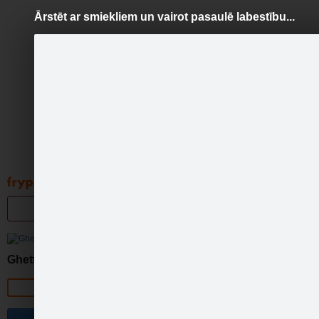
Ārstēt ar smiekliem un vairot pasaulē labestību...
Pāriet
uz
saturu
Galleries
Applications
Groups
Pa
Ārstēt
Ghetto Games
Official page
Ārstēt ar smiekliem un vairo
Edgars Ozolins