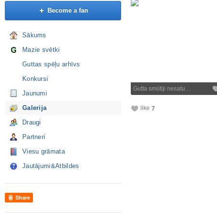
Become a fan
Sākums
Mazie svētki
Guttas spēļu arhīvs
Konkursi
Gutta smūtiji nesatu…
Jaunumi
Galerija
like
7
Draugi
Partneri
Viesu grāmata
Jautājumi&Atbildes
Share