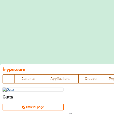
Pāriet
uz
saturu
Galleries
Applications
Groups
Pa
Gutta
Official page