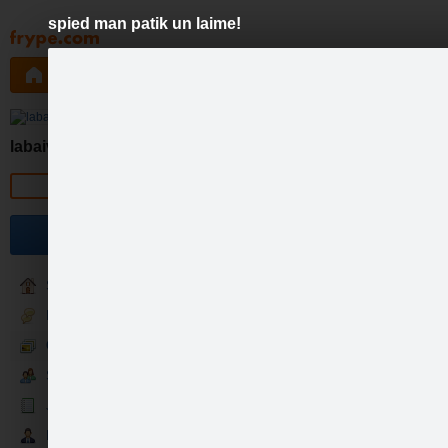
spied man patik un laime!
Pāriet
uz
saturu
Galleries
Applications
Groups
Pa
labaiveselibai.lv
Official page
Spied MAN PATĪK un laimē a
Izlozēsim jau šo 5dien - 27.
Become a fan
Sākumlapa
Diskusijas
Galerija
Sekotāji
Jaunumi
Partneri
Spied MAN PATĪK un l…