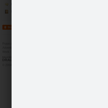
Runā
like
33
Kontakti
Share
Frype.com services
Help
Contact
Advertising
Work
More
© 2004 - 2026 Frype.com