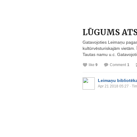
LŪGUMS ATS
Gatavojoties Leimaņu pagast
kultūrvēsturiskajām vietām.
Tautas namu u.c. Gatavojoti
like
9
Comment
1
Leimaņu bibliotēk
Apr 21 2018 05:27
· Ti