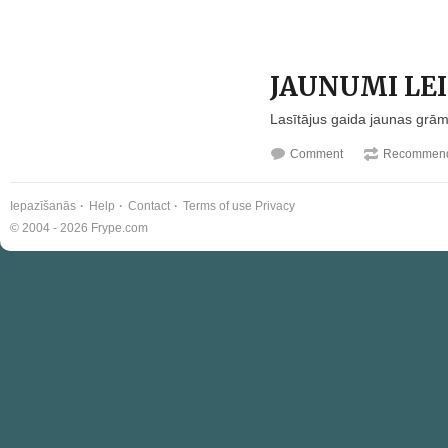
JAUNUMI LE
Lasītājus gaida jaunas grā
Comment
Recommend
Iepazīšanās
Help
Contact
Terms of use
Privacy
© 2004 - 2026 Frype.com