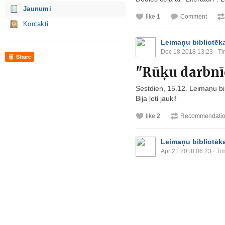
Jaunumi
like
1
Comment
Kontakti
Leimaņu bibliotēk
Dec 18 2018 13:23
· Ti
Share
"Rūķu darbnī
Sestdien, 15.12. Leimaņu bib
Bija ļoti jauki!
like
2
Recommendati
Leimaņu bibliotēk
Apr 21 2018 06:23
· Ti