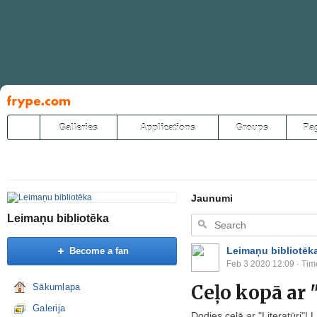
Pāriet
uz
saturu
Galleries
Applications
Groups
Pa
Jaunumi
Leimaņu bibliotēka
Leimaņu bibliotēk
Become a fan
Feb 3 2020 12:09
· Tim
Ceļo kopā ar "
Sākumlapa
Galerija
Dodies ceļā ar "Literatūri"! L