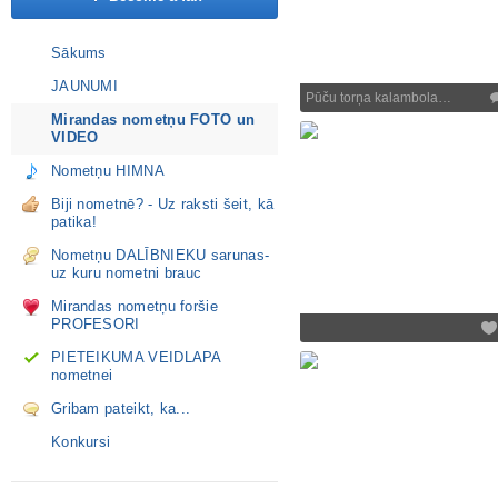
Sākums
JAUNUMI
Pūču torņa kalambola…
Mirandas nometņu FOTO un
VIDEO
Nometņu HIMNA
Biji nometnē? - Uz raksti šeit, kā
patika!
Nometņu DALĪBNIEKU sarunas-
uz kuru nometni brauc
Mirandas nometņu foršie
PROFESORI
PIETEIKUMA VEIDLAPA
nometnei
Gribam pateikt, ka...
Konkursi