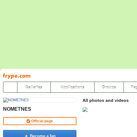
Pāriet
uz
saturu
Galleries
Applications
Groups
Pa
All photos and videos
NOMETNES
Official page
Become a fan