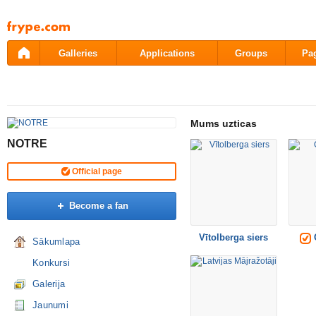
Pāriet
uz
saturu
Galleries
Applications
Groups
Pa
Mums uzticas
NOTRE
Official page
Become a fan
Vītolberga siers
Sākumlapa
Konkursi
Galerija
Jaunumi