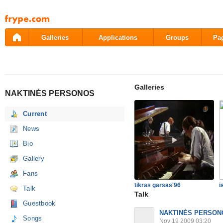
Pāriet
uz
saturu
Galleries
Applications
Groups
Pa
Galleries
NAKTINĖS PERSONOS
Current
News
Bio
Gallery
Fans
tikras garsas'96
i
Talk
Talk
Guestbook
NAKTINĖS PERSON
Songs
Nov 19 2009 03:20