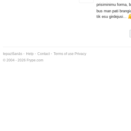
prisiminimu forma, b
bus man pati brangiaus
tik esu girdejusi...
Iepazīšanās
Help
Contact
Terms of use
Privacy
© 2004 - 2026 Frype.com