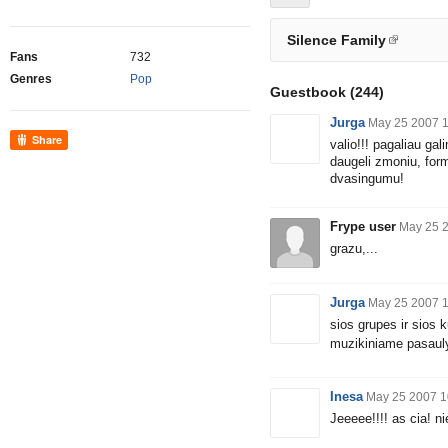
Silence Family
Fans
732
Genres
Pop
Guestbook
(244)
Jurga
May 25 2007 
Share
valio!!! pagaliau ga
daugeli zmoniu, form
dvasingumu!
Frype user
May 25 
grazu,...
Jurga
May 25 2007 
sios grupes ir sios
muzikiniame pasaul
Inesa
May 25 2007 1
Jeeeee!!!! as cia! n