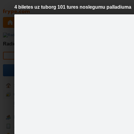
4 biletes uz tuborg 101 tures noslegumu palladiuma
Pāriet
uz
saturu
Galleries
Applications
Groups
Pa
4 bilet
Radio Open 101
Official page
Meitenes un zēni! Nekas na
viens no tiem, kurš jebko ie
Become a fan
Sākums
Galerija
Fotopano 360 Grādu Virtuālā
Tūre
Fani
Jaunumi