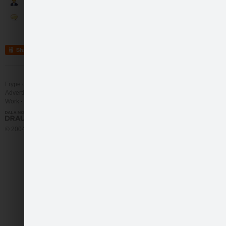
Meitenes un zēni! Ne…
Darbinieki
Runā
like
7
Comments
(176)
Jānis
Oct 26 2011 08
Share
Rīt, plkst. 11:00 iz
Frype.com services
Help
Contact
Alvis Jēgers
Oct 26
Advertising
Work
More
© 2004 - 2026 Frype.com
Frype user
Oct 26 2
Alkohola lietošanai 
Anita El.
Oct 26 201