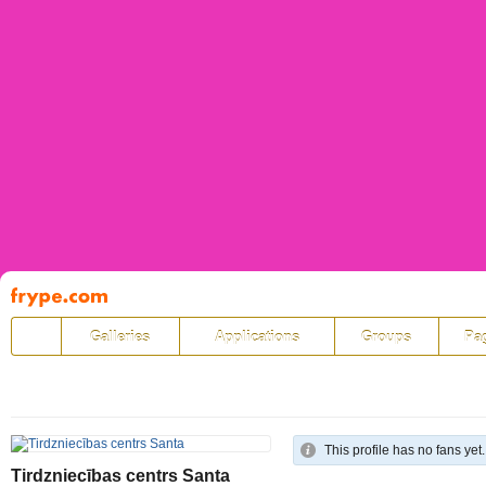
Pāriet
uz
saturu
Galleries
Applications
Groups
Pa
This profile has no fans yet.
Tirdzniecības centrs Santa