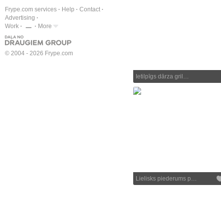
Frype.com services
Help
Contact
Advertising
Work
More
© 2004 - 2026 Frype.com
Ietilpīgs dārza gril…
Lielisks piederums p…