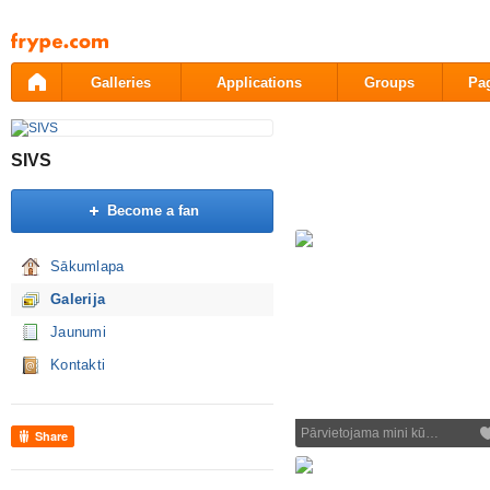
Pāriet
uz
saturu
Galleries
Applications
Groups
Pa
SIVS
Become a fan
Sākumlapa
Galerija
Jaunumi
Kontakti
Pārvietojama mini kū…
Share