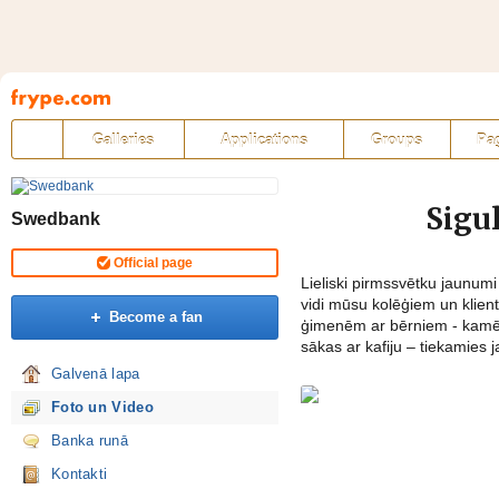
Pāriet
uz
saturu
Galleries
Applications
Groups
Pa
Sigu
Swedbank
Official page
Lieliski pirmssvētku jaunumi 
vidi mūsu kolēģiem un klient
Become a fan
ģimenēm ar bērniem - kamēr 
sākas ar kafiju – tiekamies ja
Galvenā lapa
Foto un Video
Banka runā
Kontakti