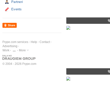
Partneri
Events
Share
Frype.com services
Help
Contact
Advertising
Work
More
© 2004 - 2026 Frype.com