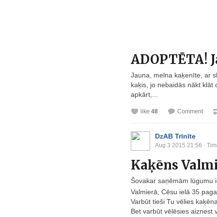
ADOPTĒTA! J
Jauna, melna kaķenīte, ar ska
kaķis, jo nebaidās nākt klāt 
apkārt,...
like
48
Comment
DzAB Trīnīte
Aug 3 2015 21:56
· Tim
Kaķēns Valmie
Šovakar saņēmām lūgumu ie
Valmierā, Cēsu ielā 35 pag
Varbūt tieši Tu vēlies kaķē
Bet varbūt vēlēsies aiznest