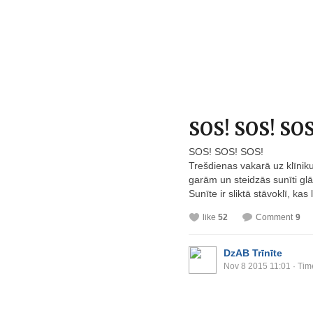
SOS! SOS! SOS
SOS! SOS! SOS!
Trešdienas vakarā uz klīniku
garām un steidzās sunīti glā
Sunīte ir sliktā stāvoklī, kas 
like
52
Comment
9
DzAB Trīnīte
Nov 8 2015 11:01
· Tim