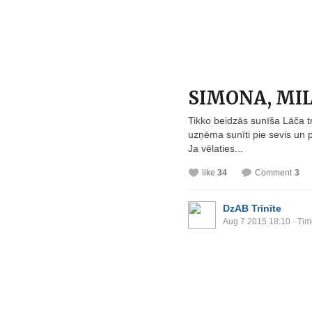
SIMONA, MIL
Tikko beidzās sunīša Lāča t
uzņēma sunīti pie sevis un p
Ja vēlaties...
like
34
Comment
3
DzAB Trīnīte
Aug 7 2015 18:10
· Tim