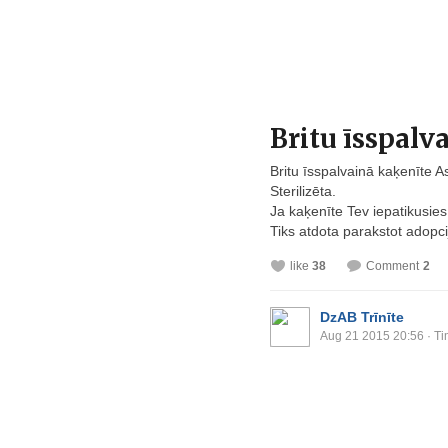
Britu īsspalv
Britu īsspalvainā kaķenīte As
Sterilizēta.
Ja kaķenīte Tev iepatikusies
Tiks atdota parakstot adopci
like
38
Comment
2
DzAB Trīnīte
Aug 21 2015 20:56
· Ti