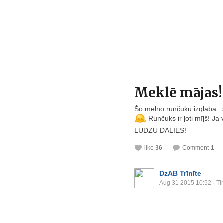
Meklē mājas!
Šo melno runčuku izglāba...
Runčuks ir ļoti mīļš! Ja
LŪDZU DALIES!
like
36
Comment
1
DzAB Trīnīte
Aug 31 2015 10:52
· Ti