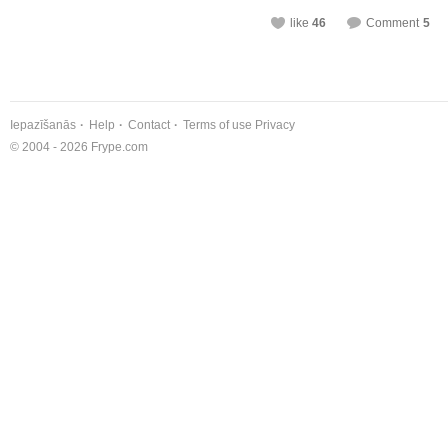
like
46
Comment
5
Iepazīšanās
Help
Contact
Terms of use
Privacy
© 2004 - 2026 Frype.com