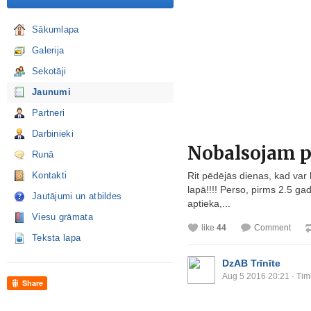
Sākumlapa
Galerija
Sekotāji
Jaunumi
Partneri
Darbinieki
Nobalsojam p
Runā
Kontakti
Rit pēdējās dienas, kad var 
lapā!!!! Perso, pirms 2.5 ga
Jautājumi un atbildes
aptieka,...
Viesu grāmata
like
44
Comment
Teksta lapa
DzAB Trīnīte
Aug 5 2016 20:21
· Tim
Share