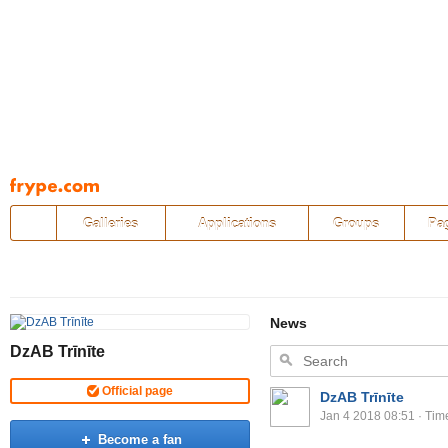
Pāriet
uz
saturu
Galleries
Applications
Groups
Pa
News
DzAB Trīnīte
Official page
DzAB Trīnīte
Jan 4 2018 08:51
· Tim
Become a fan