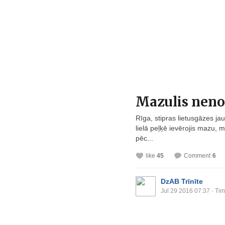
Mazulis nenos
Rīga, stipras lietusgāzes ja
lielā peļķē ievērojis mazu, 
pēc...
like
45
Comment
6
DzAB Trīnīte
Jul 29 2016 07:37
· Tim