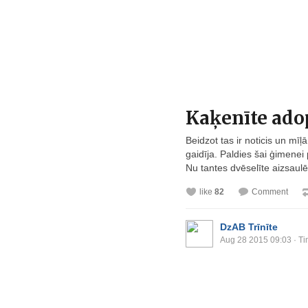
Kaķenīte ado
Beidzot tas ir noticis un mīļ
gaidīja. Paldies šai ģimene
Nu tantes dvēselīte aizsaulē ņ
like
82
Comment
DzAB Trīnīte
Aug 28 2015 09:03
· Ti