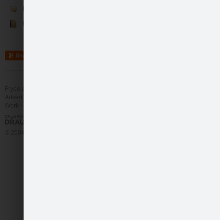
5. jūnijā Latvijā ti…
Runā
Kontakti
like
1
Share
Frype.com services
Help
Contact
Advertising
Work
More
© 2004 - 2026 Frype.com