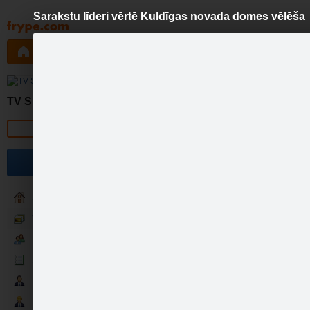
Sarakstu līderi vērtē Kuldīgas novada domes vēlēša
Pāriet
uz
saturu
Galleries
Applications
Groups
Pa
Sarakst
TV Skrunda
Official page
5. jūnijā Latvijā tika vēlēta
spēki. Arī Kuldīgas novadā 
Become a fan
skaidroja, ko partiju līder
Sākumlapa
Video
Sekotāji
Jaunumi
Partneri
Darbinieki