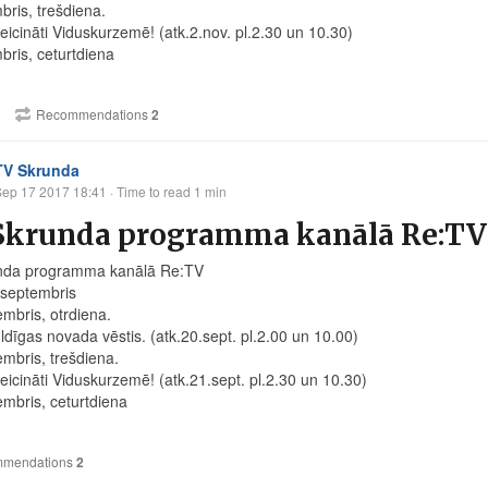
bris, trešdiena.
eicināti Viduskurzemē! (atk.2.nov. pl.2.30 un 10.30)
bris, ceturtdiena
Recommendations
2
TV Skrunda
Sep 17 2017 18:41
· Time to read 1 min
Skrunda programma kanālā Re:TV 
nda programma kanālā Re:TV
.septembris
embris, otrdiena.
ldīgas novada vēstis. (atk.20.sept. pl.2.00 un 10.00)
embris, trešdiena.
eicināti Viduskurzemē! (atk.21.sept. pl.2.30 un 10.30)
embris, ceturtdiena
mendations
2