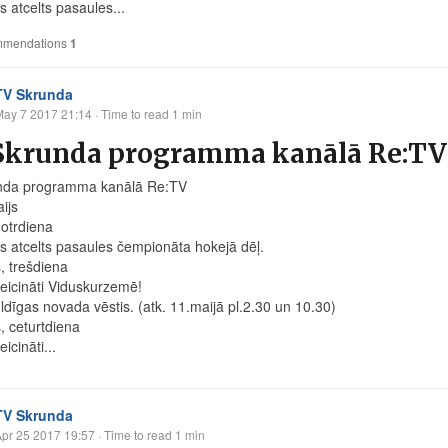
s atcelts pasaules...
mendations
1
TV Skrunda
May 7 2017 21:14
· Time to read 1 min
Skrunda programma kanālā Re:TV 
nda programma kanālā Re:TV
ijs
 otrdiena
s atcelts pasaules čempionāta hokejā dēļ.
, trešdiena
eicināti Viduskurzemē!
ldīgas novada vēstis. (atk. 11.maijā pl.2.30 un 10.30)
, ceturtdiena
icināti...
TV Skrunda
pr 25 2017 19:57
· Time to read 1 min