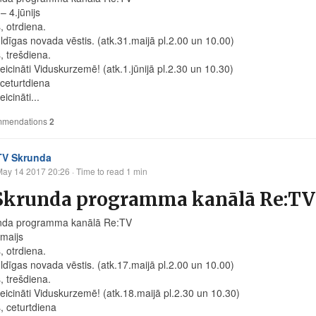
– 4.jūnijs
, otrdiena.
ldīgas novada vēstis. (atk.31.maijā pl.2.00 un 10.00)
, trešdiena.
eicināti Viduskurzemē! (atk.1.jūnijā pl.2.30 un 10.30)
, ceturtdiena
icināti...
mendations
2
TV Skrunda
May 14 2017 20:26
· Time to read 1 min
Skrunda programma kanālā Re:TV n
nda programma kanālā Re:TV
.maijs
, otrdiena.
ldīgas novada vēstis. (atk.17.maijā pl.2.00 un 10.00)
, trešdiena.
eicināti Viduskurzemē! (atk.18.maijā pl.2.30 un 10.30)
, ceturtdiena