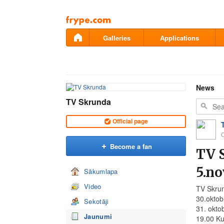
Pāriet
uz
saturu
Galleries
Applications
News
TV Skrunda
Official page
O
Become a fan
TV 
5.n
Sākumlapa
Video
TV Skru
30.oktob
Sekotāji
31. oktob
Jaunumi
19.00 Ku