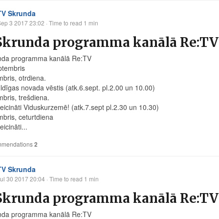
TV Skrunda
Sep 3 2017 23:02
· Time to read 1 min
Skrunda programma kanālā Re:TV 
nda programma kanālā Re:TV
ptembris
mbris, otrdiena.
ldīgas novada vēstis (atk.6.sept. pl.2.00 un 10.00)
mbris, trešdiena.
eicināti Viduskurzemē! (atk.7.sept pl.2.30 un 10.30)
mbris, ceturtdiena
icināti...
mendations
2
TV Skrunda
ul 30 2017 20:04
· Time to read 1 min
Skrunda programma kanālā Re:TV n
nda programma kanālā Re:TV