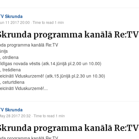
TV Skrunda
un 11 2017 20:00
· Time to read 1 min
Skrunda programma kanālā Re:TV n
nda programma kanālā Re:TV
ūnijs
s, otrdiena
ldīgas novada vēstis (atk.14.jūnijā pl.2.00 un 10.00)
s, trešdiena
eicināti Viduskurzemē! (atk.15.jūnijā pl.2.30 un 10.30)
s, ceturtdiena
eicināti Viduskurzemē!...
TV Skrunda
May 28 2017 20:32
· Time to read 1 min
Skrunda programma kanālā Re:TV n
nda programma kanālā Re:TV