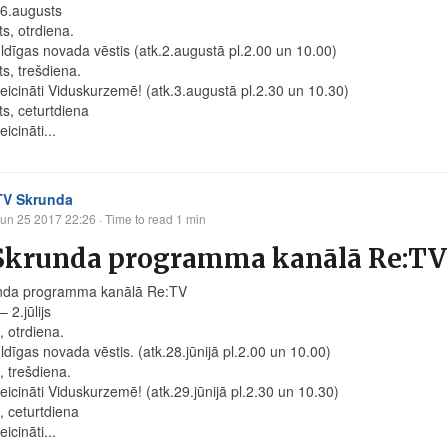
 -6.augusts
s, otrdiena.
ldīgas novada vēstis (atk.2.augustā pl.2.00 un 10.00)
ts, trešdiena.
eicināti Viduskurzemē! (atk.3.augustā pl.2.30 un 10.30)
ts, ceturtdiena
icināti...
TV Skrunda
un 25 2017 22:26
· Time to read 1 min
krunda programma kanālā Re:TV no
nda programma kanālā Re:TV
– 2.jūlijs
s, otrdiena.
ldīgas novada vēstis. (atk.28.jūnijā pl.2.00 un 10.00)
s, trešdiena.
eicināti Viduskurzemē! (atk.29.jūnijā pl.2.30 un 10.30)
s, ceturtdiena
icināti...