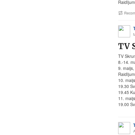
Raidījum
Recom
TV 
TV Skru
8.-14. ma
9. maijs,
Raidījum
10. maijs
19.30 Sv
19.45 Ku
11. maijs
19.00 Sve
A