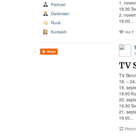
1. novem
Partneri
19.30 Sv
Darbinieki
2. novem
19.00...
Runā
Kontakti
like
1
Share
TV 
TV Skru
18. – 24
19. sept
19.00 Ku
20. sept
19.30 Sv
21. sept
19.00...
Recom