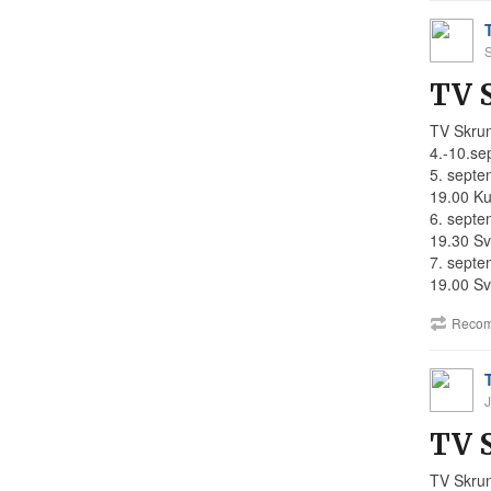
TV 
TV Skru
4.-10.se
5. septe
19.00 Ku
6. septe
19.30 Sv
7. septe
19.00 Sve
Recom
J
TV 
TV Skru