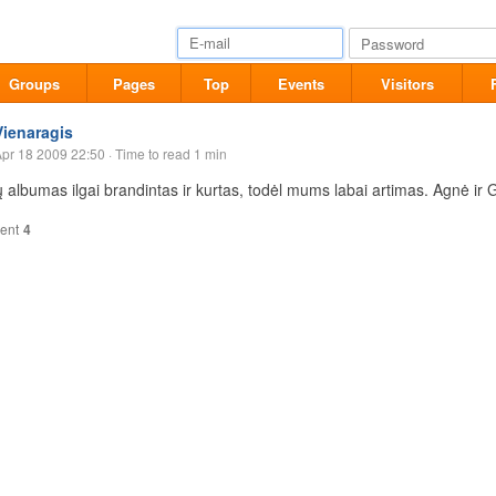
Groups
Pages
Top
Events
Visitors
Vienaragis
pr 18 2009 22:50
· Time to read 1 min
ų albumas ilgai brandintas ir kurtas, todėl mums labai artimas. Agnė ir 
ent
4