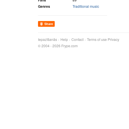
Fans
Genres
Traditional music
Share
Iepazīšanās
Help
Contact
Terms of use
Privacy
© 2004 - 2026 Frype.com