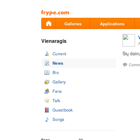
Pāriet
uz
saturu
Galleries
Applications
Vienaragis
A
Šių dain
Current
News
Comm
Bio
Gallery
Fans
Talk
Guestbook
Songs
89