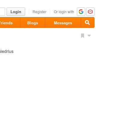
Login
Register
Or login with
Friends
Blogs
Messages
Giedrius