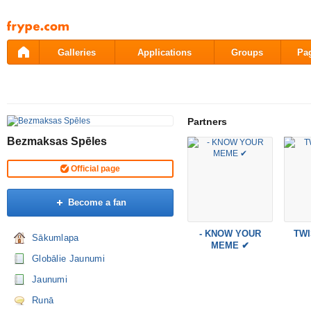
Pāriet
uz
saturu
Galleries
Applications
Groups
Pa
Partners
Bezmaksas Spēles
Official page
Become a fan
- KNOW YOUR
TWI
Sākumlapa
MEME ✔
Globālie Jaunumi
Jaunumi
Runā