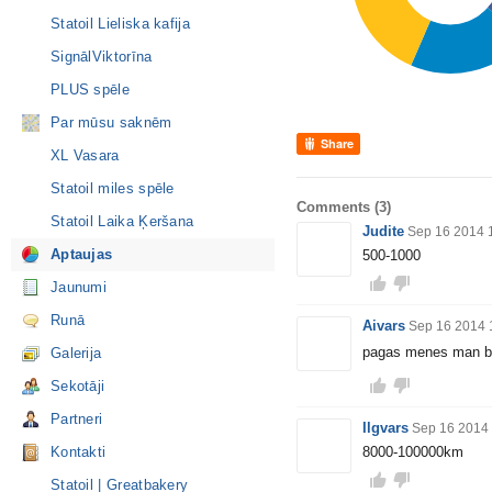
Statoil Lieliska kafija
SignālViktorīna
PLUS spēle
Par mūsu saknēm
Share
XL Vasara
Statoil miles spēle
Comments
(3)
Statoil Laika Ķeršana
Judite
Sep 16 2014 
Aptaujas
500-1000
Jaunumi
Runā
Aivars
Sep 16 2014 
pagas menes man bij
Galerija
Sekotāji
Partneri
Ilgvars
Sep 16 2014
8000-100000km
Kontakti
Statoil | Greatbakery