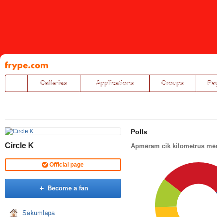
Pāriet
uz
saturu
Galleries
Applications
Groups
Pa
Polls
Circle K
Apmēram cik kilometrus mēn
Official page
Become a fan
Sākumlapa