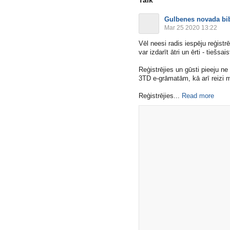
Gulbenes novada bib
Mar 25 2020 13:22
Vēl neesi radis iespēju reģist
var izdarīt ātri un ērti - tiešsa
Reģistrējies un gūsti pieeju n
3TD e-grāmatām, kā arī reizi m
Reģistrējies​...
Read more