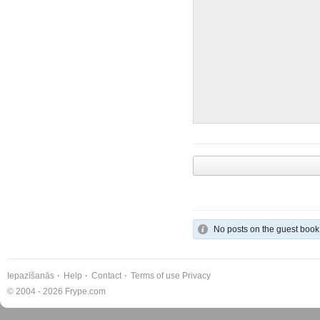
No posts on the guest book
Iepazīšanās
Help
Contact
Terms of use
Privacy
© 2004 - 2026 Frype.com