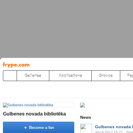
Pāriet
uz
saturu
Galleries
Applications
Groups
Pa
Gulbenes novada bibliotēka
News
Gulbenes novada b
Become a fan
Apr 9 2017 15:21
· Time