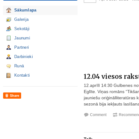
Sākumlapa
Galerija
Sekotāji
Jaunumi
Partneri
Darbinieki
Runā
12.04 viesos raks
Kontakti
12.aprīlī 14:30 Gulbenes no
Eglīte. Viņas romāns “Tikša
Share
jauniešu oriģinālliteratūras
sezonā bija iekļauts lasīšan
Comment
Recommend
Talk