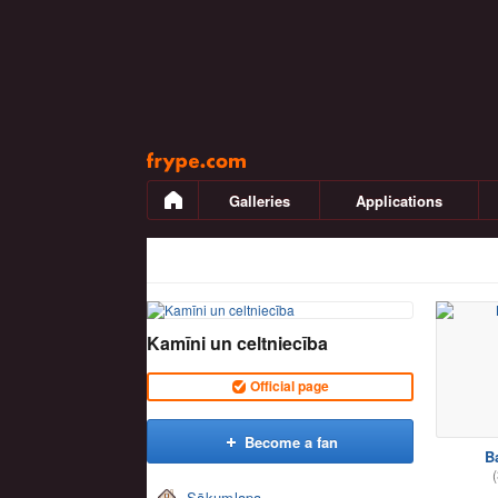
Pāriet
uz
saturu
Galleries
Applications
Kamīni un celtniecība
Official page
Become a fan
B
(
Sākumlapa