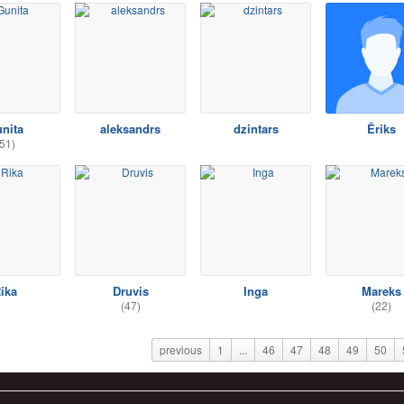
nita
aleksandrs
dzintars
Ēriks
51)
ika
Druvis
Inga
Mareks
(47)
(22)
previous
1
...
46
47
48
49
50