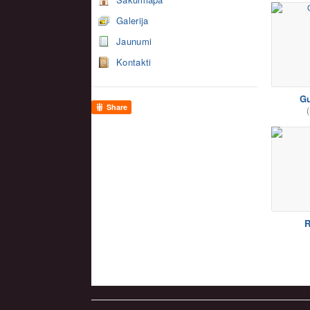
Galerija
Jaunumi
Kontakti
Gu
Share
(
R