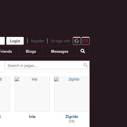
Login
Register
Or login with
Friends
Blogs
Messages
S
Inta
Zigrīda
(58)