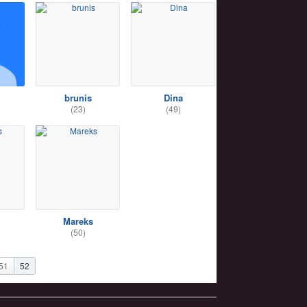
brunis
Dina
(23)
(49)
Mareks
(50)
51
52