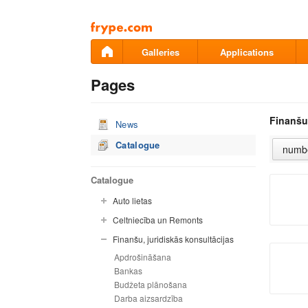
Pāriet
uz
saturu
Galleries
Applications
Pages
Finanšu,
News
Catalogue
Catalogue
Auto lietas
Celtniecība un Remonts
Finanšu, juridiskās konsultācijas
Apdrošināšana
Bankas
Budžeta plānošana
Darba aizsardzība