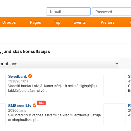
Groups
Pages
Top
Events
Visitors
 juridiskās konsultācijas
Swedbank
S
131890
fans
4
Vadošā banka Latvijā, kuras mērķis ir sekmēt ilgtspējīgu
S
labklājību plašam cilvē...
f
18+
SMScredit.lv
R
20800
fans
2
SMScredit.lv ir vadošais īstermiņa kredītu aizdevējs Latvijā
A
ar starptautisku pi...