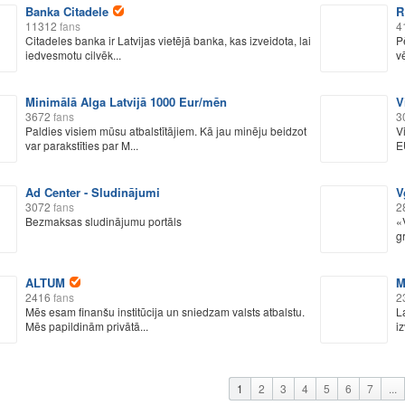
Banka Citadele
R
11312
fans
4
Citadeles banka ir Latvijas vietējā banka, kas izveidota, lai
P
iedvesmotu cilvēk...
v
Minimālā Alga Latvijā 1000 Eur/mēn
V
3672
fans
3
Paldies visiem mūsu atbalstītājiem. Kā jau minēju beidzot
V
var parakstīties par M...
E
Ad Center - Sludinājumi
V
3072
fans
2
Bezmaksas sludinājumu portāls
«
g
ALTUM
M
2416
fans
2
Mēs esam finanšu institūcija un sniedzam valsts atbalstu.
L
Mēs papildinām privātā...
i
1
2
3
4
5
6
7
...