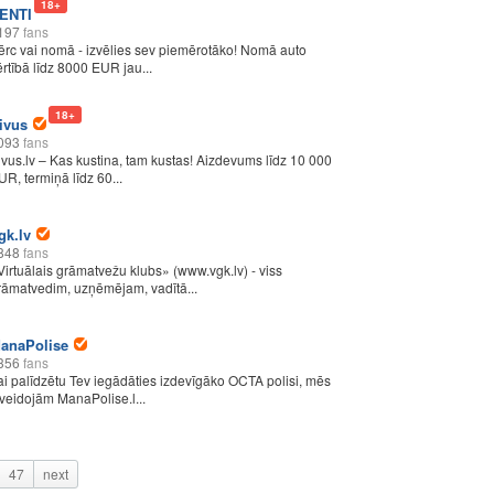
18+
ENTI
197
fans
ērc vai nomā - izvēlies sev piemērotāko! Nomā auto
ērtībā līdz 8000 EUR jau...
18+
ivus
093
fans
ivus.lv – Kas kustina, tam kustas! Aizdevums līdz 10 000
UR, termiņā līdz 60...
gk.lv
848
fans
Virtuālais grāmatvežu klubs» (www.vgk.lv) - viss
rāmatvedim, uzņēmējam, vadītā...
anaPolise
356
fans
ai palīdzētu Tev iegādāties izdevīgāko OCTA polisi, mēs
zveidojām ManaPolise.l...
47
next