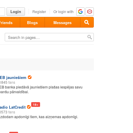
Login
Register
Or login with
Friends
Blogs
Messages
EB jauniešiem
1845
fans
EB banka piedāvā jauniešiem plašas iespējas savu
inanšu pārvaldībai.
18+
adio LatCredit
0573
fans
izdodam apdomīgi tiem, kas aizņemas apdomīgi.