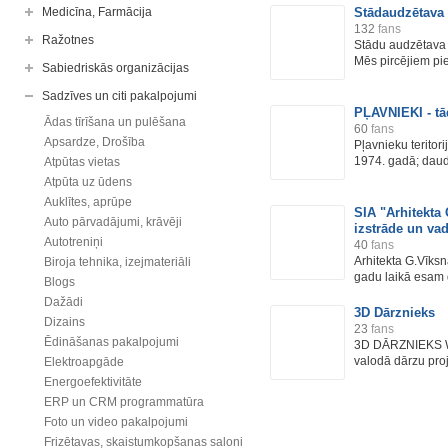
Medicīna, Farmācija
Stādaudzētava
132
fans
Ražotnes
Stādu audzētava 
Mēs pircējiem pie
Sabiedriskās organizācijas
Sadzīves un citi pakalpojumi
PĻAVNIEKI - tā
Ādas tīrīšana un pulēšana
60
fans
Apsardze, Drošība
Pļavnieku teritor
1974. gadā; daudz
Atpūtas vietas
Atpūta uz ūdens
Auklītes, aprūpe
SIA "Arhitekta 
Auto pārvadājumi, krāvēji
izstrāde un va
Autotreniņi
40
fans
Arhitekta G.Vīksn
Biroja tehnika, izejmateriāli
gadu laikā esam g
Blogs
Dažādi
3D Dārznieks
Dizains
23
fans
Ēdināšanas pakalpojumi
3D DĀRZNIEKS W
valodā dārzu proj
Elektroapgāde
Energoefektivitāte
ERP un CRM programmatūra
Foto un video pakalpojumi
Frizētavas, skaistumkopšanas saloni