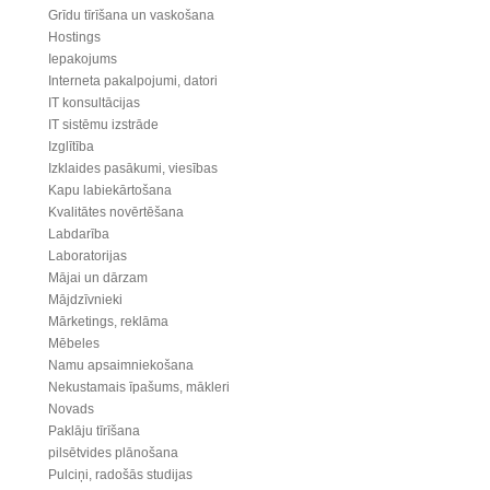
Grīdu tīrīšana un vaskošana
Hostings
Iepakojums
Interneta pakalpojumi, datori
IT konsultācijas
IT sistēmu izstrāde
Izglītība
Izklaides pasākumi, viesības
Kapu labiekārtošana
Kvalitātes novērtēšana
Labdarība
Laboratorijas
Mājai un dārzam
Mājdzīvnieki
Mārketings, reklāma
Mēbeles
Namu apsaimniekošana
Nekustamais īpašums, mākleri
Novads
Paklāju tīrīšana
pilsētvides plānošana
Pulciņi, radošās studijas