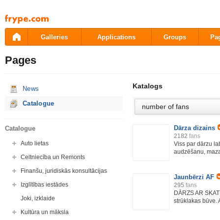
Pāriet
uz
saturu
Galleries
Applications
Groups
Pa
Pages
Katalogs
News
Catalogue
Dārza dizains
Catalogue
2182
fans
Auto lietas
Viss par dārzu l
audzēšanu, mazaj
Celtniecība un Remonts
Finanšu, juridiskās konsultācijas
Jaunbērzi AF
Izglītības iestādes
295
fans
DĀRZS AR SKATU 
Joki, izklaide
strūklakas būve. 
Kultūra un māksla