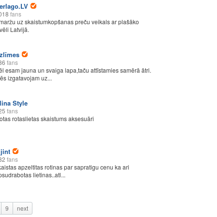
erlago.LV
018
fans
maržu uz skaistumkopšanas preču veikals ar plašāko
vēli Latvijā.
zlīmes
86
fans
ēl esam jauna un svaiga lapa,taču attīstamies samērā ātri.
ēs izgatavojam uz...
lina Style
25
fans
otas rotaslietas skaistums aksesuāri
ijint
32
fans
kaistas apzeltitas rotinas par sapratigu cenu ka ari
sudrabotas lietinas..atl...
9
next