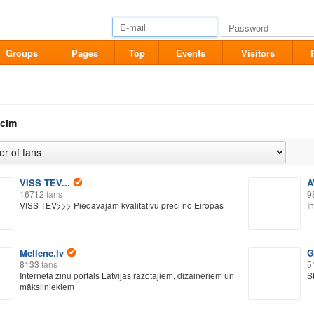
Groups
Pages
Top
Events
Visitors
cīm
VISS TEV...
A
16712
fans
9
VISS TEV>>> Piedāvājam kvalitatīvu preci no Eiropas
I
Mellene.lv
G
8133
fans
5
Interneta ziņu portāls Latvijas ražotājiem, dizaineriem un
S
māksliniekiem