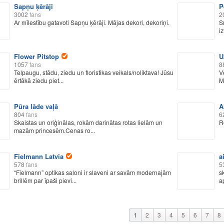
Sapņu ķērāji
P
3002
fans
2
Ar mīlestību gatavoti Sapņu ķērāji. Mājas dekori, dekoriņi.
S
iz
Flower Pitstop
U
1057
fans
8
Telpaugu, stādu, ziedu un floristikas veikals/noliktava! Jūsu
V
ērtākā ziedu piet...
M
Pūra lāde vaļā
A
804
fans
6
Skaistas un oriģinālas, rokām darinātas rotas lielām un
R
mazām princesēm.Cenas ro...
Fielmann Latvia
a
578
fans
5
“Fielmann” optikas saloni ir slaveni ar savām modernajām
s
brillēm par īpaši pievi...
ap
1
2
3
4
5
6
7
8