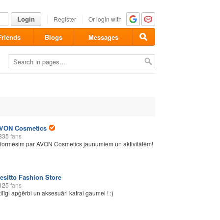
Login
Register
Or login with
Friends
Blogs
Messages
VON Cosmetics
835
fans
nformēsim par AVON Cosmetics jaunumiem un aktivitātēm!
esitto Fashion Store
125
fans
tilīgi apģērbi un aksesuāri katrai gaumei ! :)