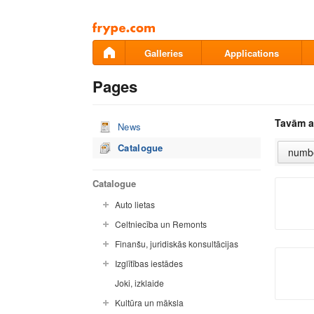
Pāriet
uz
saturu
Galleries
Applications
Pages
Tavām a
News
Catalogue
Catalogue
Auto lietas
Celtniecība un Remonts
Finanšu, juridiskās konsultācijas
Izglītības iestādes
Joki, izklaide
Kultūra un māksla