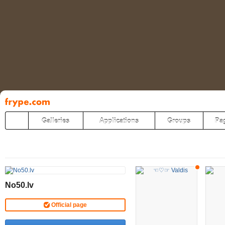
Pāriet
uz
saturu
Galleries
Applications
Groups
Pa
No50.lv
Official page