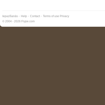
Iepazīšanās
Help
Contact
Terms of use
Privacy
© 2004 - 2026 Frype.com