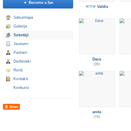
Become a fan
☜♡☞ Valdis
Sākumlapa
Galerija
Sekotāji
Jaunumi
Partneri
Dace
Darbinieki
(36)
Runā
Kontakti
Konkursi
Share
anita
(76)