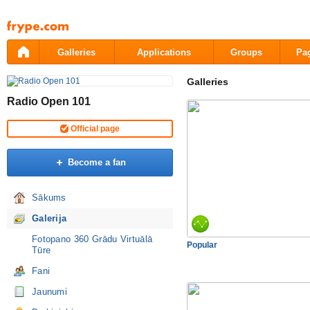
Pāriet
uz
saturu
Galleries
Applications
Groups
Pa
Galleries
Radio Open 101
Official page
Become a fan
Sākums
Galerija
Fotopano 360 Grādu Virtuālā
Popular
Tūre
Fani
Jaunumi