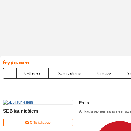
Pāriet
uz
saturu
Galleries
Applications
Groups
Pa
Polls
SEB jauniešiem
Ar kādu apņemšanos esi uz
Official page