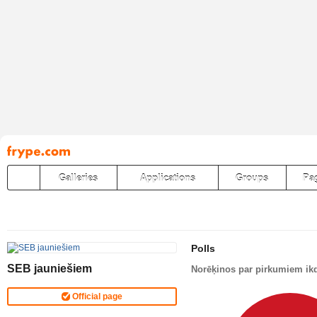
Pāriet
uz
saturu
Galleries
Applications
Groups
Pa
Polls
SEB jauniešiem
Norēķinos par pirkumiem ikd
Official page