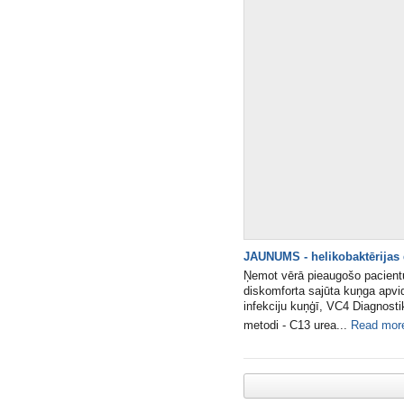
JAUNUMS - helikobaktērijas 
Ņemot vērā pieaugošo pacientu
diskomforta sajūta kuņga apvidū
infekciju kuņģī, VC4 Diagnosti
metodi - C13 urea...
Read mor