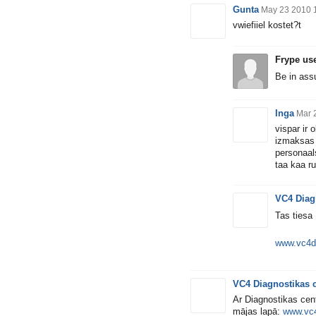
Gunta
May 23 2010 
vwiefiiel kostet?t
Frype us
Be in ass
Inga
Mar 
vispar ir 
izmaksas 
personaal
taa kaa ru
VC4 Diag
Tas tiesa
www.vc4di
VC4 Diagnostikas 
Ar Diagnostikas cen
mājas lapā:
www.vc4