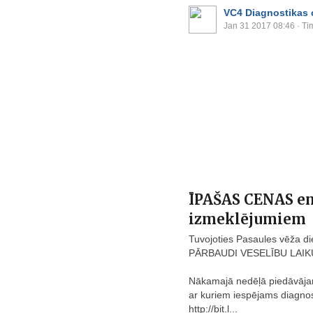
VC4 Diagnostikas 
Jan 31 2017 08:46
· Ti
ĪPAŠAS CENAS e
izmeklējumiem
Tuvojoties Pasaules vēža die
PĀRBAUDI VESELĪBU LAIK
Nākamajā nedēļā piedāvāja
ar kuriem iespējams diagnos
http://bit.l...