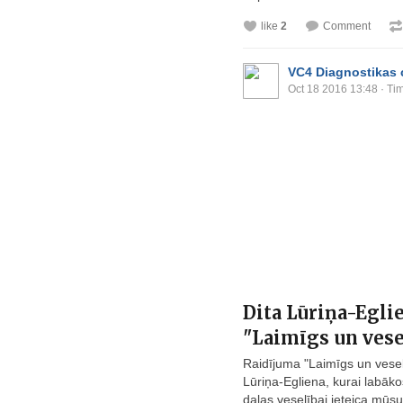
like
2
Comment
VC4 Diagnostikas 
Oct 18 2016 13:48
· Tim
Dita Lūriņa-Egli
"Laimīgs un vese
Raidījuma "Laimīgs un vesel
Lūriņa-Egliena, kurai labā
daļas veselībai ieteica mūsu