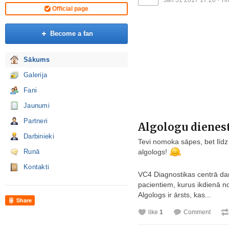
Jan 31 2017 17:20
· Ti
Official page
Become a fan
Sākums
Galerija
Fani
Jaunumi
Partneri
Algologu dienes
Darbinieki
Tevi nomoka sāpes, bet līdz 
Runā
algologs!
Kontakti
VC4 Diagnostikas centrā darb
pacientiem, kurus ikdienā 
Algologs ir ārsts, kas...
Share
like
1
Comment