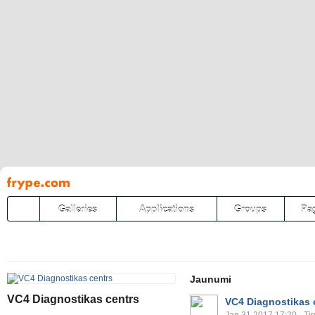
Pāriet
uz
saturu
Galleries
Applications
Groups
Pa
Jaunumi
VC4 Diagnostikas centrs
VC4 Diagnostikas 