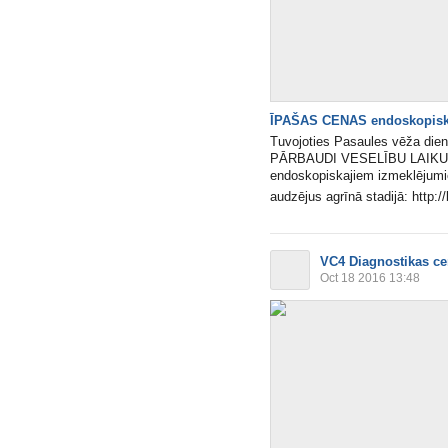
ĪPAŠAS CENAS endoskopisk
Tuvojoties Pasaules vēža diena
PĀRBAUDI VESELĪBU LAIKUS!
endoskopiskajiem izmeklējumi
audzējus agrīnā stadijā: http://bi
VC4 Diagnostikas ce
Oct 18 2016 13:48