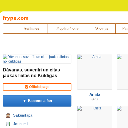
Pāriet
uz
saturu
Galleries
Applications
Groups
Pa
Dāvanas, suvenīri un citas
jaukas lietas no Kuldīgas
Official page
Arnita
(46)
Become a fan
Sākumlapa
Jaunumi