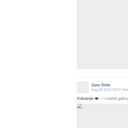
Zane Osīte
Aug 29 2015 19:47
fro
Krāsainās
❤️
—
created galler