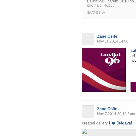
Es atbildēju pareizi uz 10 n
oriģinālo iRobot!
SKATIES.LV
Zane Osīte
Nov 11 2014 14:00
Lat
arī
uzz
Zane Osīte
Nov 7 2014 20:18
from
created gallery
I
❤️
Jelgava!