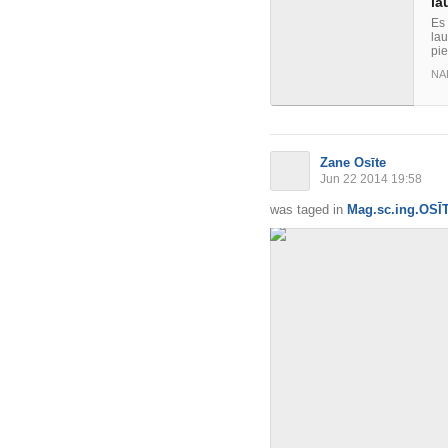
la
Es 
la
pie
NA
Zane Osīte
Jun 22 2014 19:58
was taged in
Mag.sc.ing.OSĪ