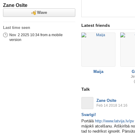
Zane Osīte
Wave
Latest friends
Last time seen
Nov 2 2025 10:34 from a mobile
version
Maija
G
Je
Talk
Zane Osīte
Feb 14 2018 14:16
Svarīgi!
Portālā
http://www.latvija.lv/pv
mājokli atcelšanu. Atšķirībā n
tad to nedrīkst ignorēt. Pārsūta