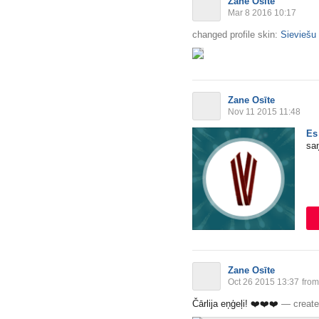
Zane Osīte
Mar 8 2016 10:17
changed profile skin:
Sieviešu
Zane Osīte
Nov 11 2015 11:48
Es
saņ
Zane Osīte
Oct 26 2015 13:37
from
Čārlija eņģeļi!
❤️
❤️
❤️
—
create