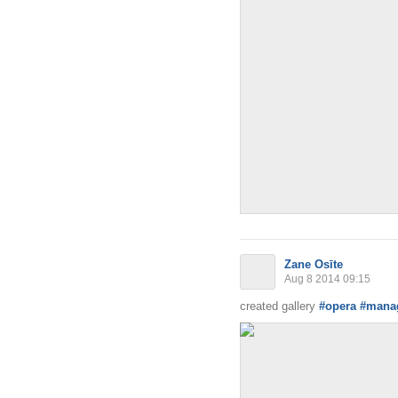
Zane Osīte
Aug 8 2014 09:15
created gallery
#opera #mana