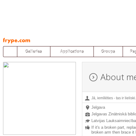
Pāriet
uz
saturu
Galleries
Applications
Groups
Pa
About m
Jā, iemīlēties - tas ir lieliski
Jelgava
Jelgavas Zinātniskā bibli
Latvijas Lauksaimniecība
If it's a broken part, replac
broken arm then brace it If