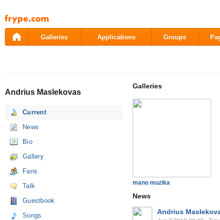
Pāriet
uz
saturu
Galleries
Applications
Groups
Pa
Galleries
Andrius Maslekovas
Current
News
Bio
Gallery
Fans
mano muzika
Talk
News
Guestbook
Andrius Maslekov
Songs