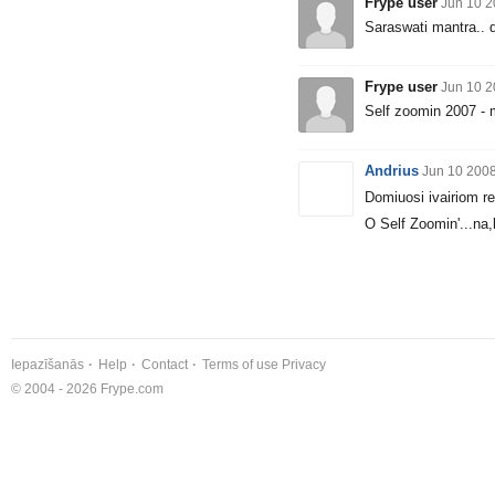
Frype user
Jun 10 2
Saraswati mantra.. 
Frype user
Jun 10 2
Self zoomin 2007 - m
Andrius
Jun 10 2008
Domiuosi ivairiom re
O Self Zoomin'...na,b
Iepazīšanās
Help
Contact
Terms of use
Privacy
© 2004 - 2026 Frype.com