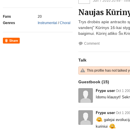
Jun 7 2010 20:49
· Tim
Naujas Kūrin
Fans
20
Trys drobės apie antracito 
Genres
Instrumental
/
Choral
vandenį" Kūrinys 16-kai styg
baigimui. Kūrinį atliko Šv.K
Share
Comment
Talk
This profile has not talked y
Guestbook
(15)
Frype user
Oct 1 20
Idomu klausyt! Sek
Frype user
Oct 1 20
galejai evoliuci
kuriniui