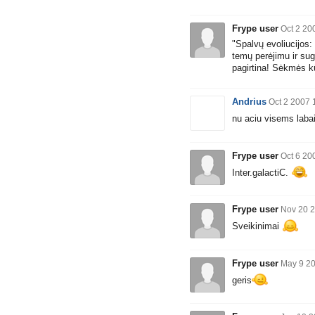
Frype user
Oct 2 20
"Spalvų evoliucijos: 
temų perėjimu ir sug
pagirtina! Sėkmės k
Andrius
Oct 2 2007 
nu aciu visems labai
Frype user
Oct 6 20
Inter.galactiC.
Frype user
Nov 20 2
Sveikinimai
Frype user
May 9 20
geris