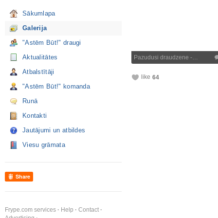
Sākumlapa
Galerija
"Astēm Būt!" draugi
Aktualitātes
Pazudusi draudzene -…
Atbalstītāji
like
64
"Astēm Būt!" komanda
Runā
Kontakti
Jautājumi un atbildes
Viesu grāmata
Share
Frype.com services
Help
Contact