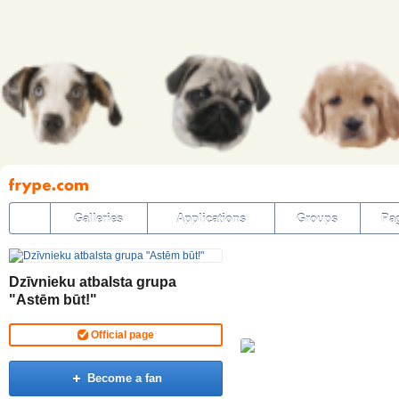
Pāriet
uz
saturu
Galleries
Applications
Groups
Pa
Dzīvnieku atbalsta grupa
"Astēm būt!"
Official page
Become a fan