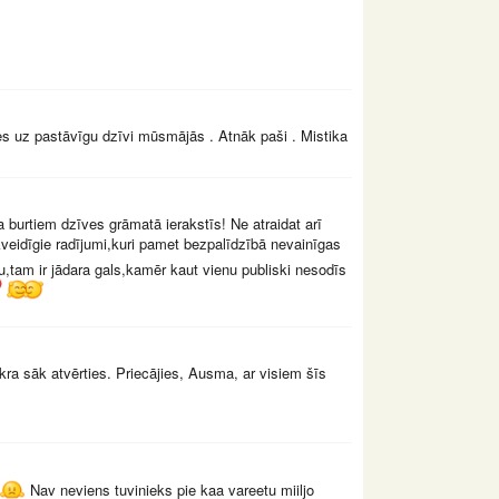
es uz pastāvīgu dzīvi mūsmājās . Atnāk paši . Mistika
 burtiem dzīves grāmatā ierakstīs! Ne atraidat arī
ēkveidīgie radījumi,kuri pamet bezpalīdzībā nevainīgas
iju,tam ir jādara gals,kamēr kaut vienu publiski nesodīs
ra sāk atvērties. Priecājies, Ausma, ar visiem šīs
Nav neviens tuvinieks pie kaa vareetu miiljo