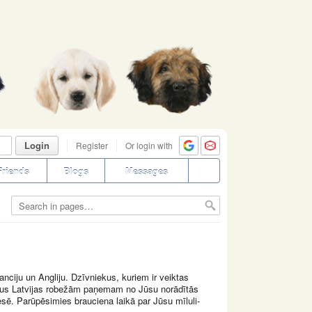
Login
Register
Or login with
Friends
Blogs
Messages
anciju un Angliju. Dzīvniekus, kuriem ir veiktas
ārpus Latvijas robežām paņemam no Jūsu norādītās
ē. Parūpēsimies brauciena laikā par Jūsu mīluli-