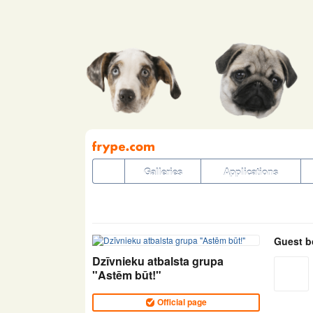
Pāriet
uz
saturu
Galleries
Applications
Guest b
Dzīvnieku atbalsta grupa
"Astēm būt!"
Official page