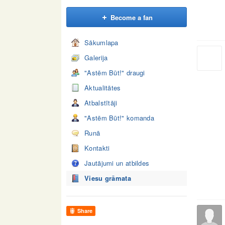
Become a fan
Sākumlapa
Galerija
"Astēm Būt!" draugi
Aktualitātes
Atbalstītāji
"Astēm Būt!" komanda
Runā
Kontakti
Jautājumi un atbildes
Viesu grāmata
Share