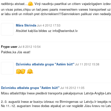
radiibinju atstaat...
Vinji naudinju paartikai un citiem vajadziigajiem izde
un visas potes,chipu un tad peec paaris meeneshiem varees transporteet uz
ar labu sirdi un miilosh pret dziivniekiem!!!Saimniekiem palikusi vien nedeelja
Māra Skrinda
Jun 4 2012 17:53
Atsūtiet kaķīša bildes uz info@
astembut.lv
Frype user
Jul 8 2012 10:54
Paldies,ka Jūs esat!
Dzīvnieku atbalsta grupa "Astēm būt!"
Jul 11 2012 15:38
Dzīvnieku atbalsta grupa "Astēm būt!"
Jul 16 2012 11:05
Mūsu atbalstītāja Inese piedāvā transporta pakalpojumus Latvija-Anglija-Latv
2.-3. augustā Inese ar busiņu izbrauc no Birmingemas uz
Latviju.Ir
iespēja no
No 11.-12. augustam Inese dodas atpakaļ un var nogādāt Jūsu kravu no Latv