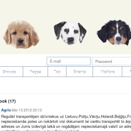
Groups
Pages
Top
Events
Visitors
ook
(17)
Agris
Mar 13 2012 20:13
Regulāri transportējam dzīvniekus uz Lietuvu,Poliju,Vāciju,Holandi,Beļģiju,Fr
nepieciešamās potes un nokārtoti visi dokumenti lai varētu transportēt to 
adreses un Jums izdevīgā laikā un nogādājam nepieciešamajā valstī un adres