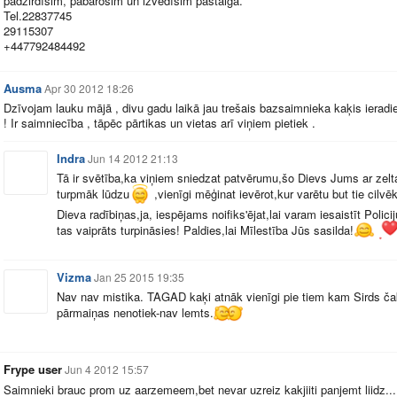
padzirdīsim, pabarosim un izvedīsim pastaigā.
Tel.22837745
29115307
+447792484492
Ausma
Apr 30 2012 18:26
Dzīvojam lauku mājā , divu gadu laikā jau trešais bazsaimnieka kaķis ieradi
! Ir saimniecība , tāpēc pārtikas un vietas arī viņiem pietiek .
Indra
Jun 14 2012 21:13
Tā ir svētība,ka viņiem sniedzat patvērumu,šo Dievs Jums ar zelta
turpmāk lūdzu
,vienīgi mēģinat ievērot,kur varētu but tie cilv
Dieva radībiņas,ja, iespējams noifiks'ējat,lai varam iesaistīt Polic
tas vaiprāts turpināsies! Paldies,lai Mīlestība Jūs sasilda!
Vizma
Jan 25 2015 19:35
Nav nav mistika. TAGAD kaķi atnāk vienīgi pie tiem kam Sirds čak
pārmaiņas nenotiek-nav lemts.
Frype user
Jun 4 2012 15:57
Saimnieki brauc prom uz aarzemeem,bet nevar uzreiz kakjiiti panjemt liidz...