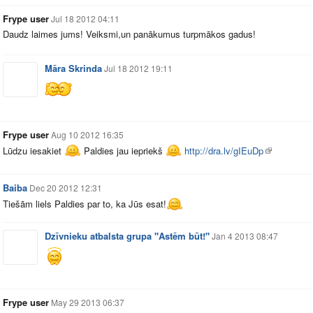
Frype user
Jul 18 2012 04:11
Daudz laimes jums! Veiksmi,un panākumus turpmākos gadus!
Māra Skrinda
Jul 18 2012 19:11
Frype user
Aug 10 2012 16:35
Lūdzu iesakiet
Paldies jau iepriekš
http://dra.lv/gIEuDp
Baiba
Dec 20 2012 12:31
Tiešām liels Paldies par to, ka Jūs esat!
Dzīvnieku atbalsta grupa "Astēm būt!"
Jan 4 2013 08:47
Frype user
May 29 2013 06:37