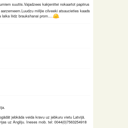
vumiem suutiis.Vajadzees kakjeniitei nokaartot papiirus
 aarzemeem.Luudzu miiljie cilveeki atsaucieties kaads
 laika liidz braukshanai prom....
ija.
gādāt jebkāda veida kravu uz jebkuru vietu Latvijā.
ijas uz Angliju. Ineses mob. tel: 0044(0)7563254918