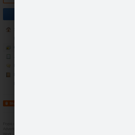
Become a fan
Sākums
BIO Biezeņi
Galerija
Jaunumi
Runā
Kontakti
Konkursi
Share
Frype.com services
Help
Contact
Advertising
Work
More