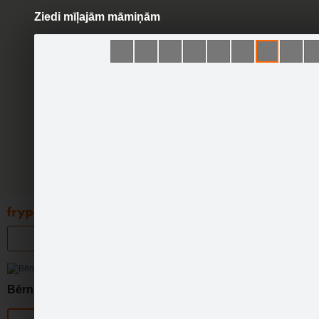
Ziedi mīļajām māmiņām
Pāriet
uz
saturu
Galleries
Applications
Groups
Pa
Bērnulietas.lv
Official page