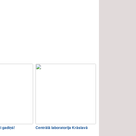
ei gadiņš!
Centrālā laboratorija Krāslavā