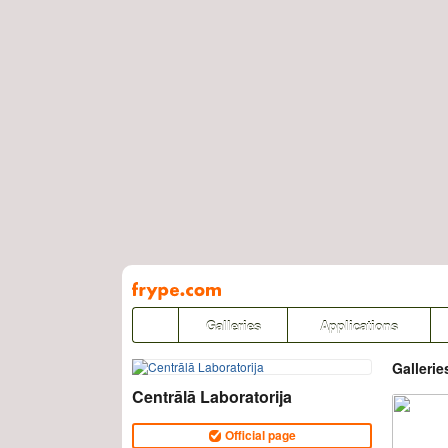
Pāriet
uz
saturu
Galleries
Applications
Gallerie
Centrālā Laboratorija
Official page