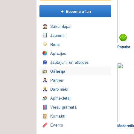
Become a fan
Sākumlapa
Jaunumi
Runā
Popular
Aptaujas
Jautājumi un atbildes
Galerija
Partneri
Darbinieki
Apmeklētāji
Viesu grāmata
Kontakti
Events
Modernākā