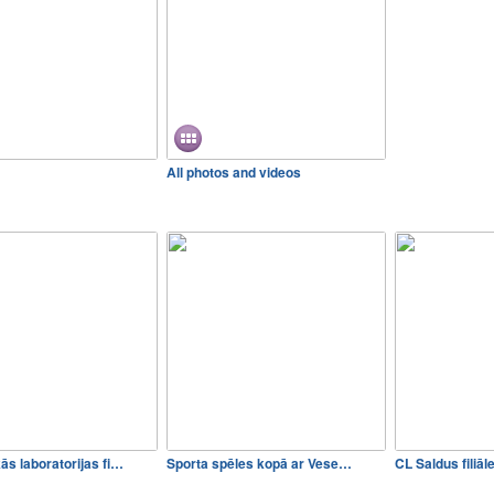
All photos and videos
s laboratorijas fi…
Sporta spēles kopā ar Vese…
CL Saldus filiāl