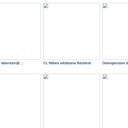
laboratorijā ...
CL filiāles atklāšana Rēzeknē
Osteoporozes di