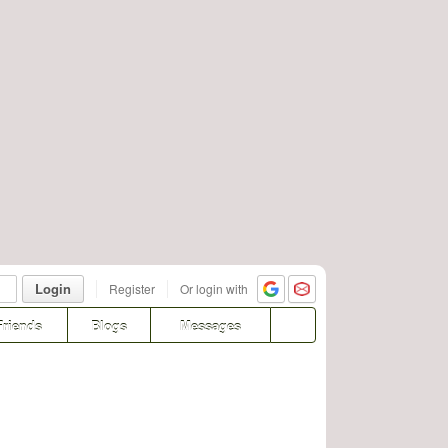
Login
Register
Or login with
Friends
Blogs
Messages