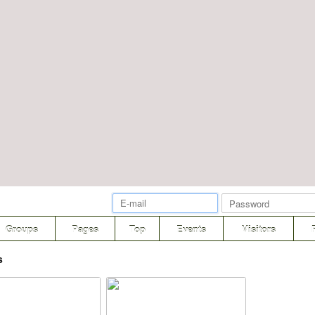
Groups
Pages
Top
Events
Visitors
s