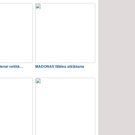
enai veltītā…
MADONAS filiāles atklāšana