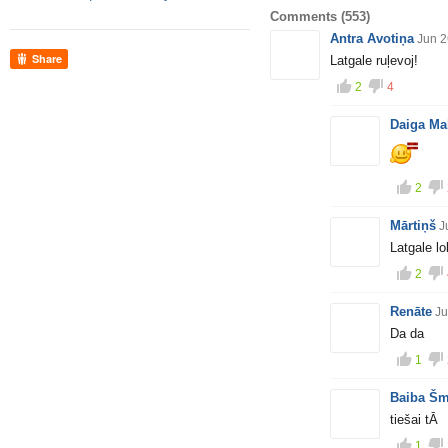
Comments
(553)
Antra Avotiņa
Jun 2
Share
Latgale ruļevoj!
2
4
Daiga Ma
2
Mārtiņš
J
Latgale lo
2
Renāte
Ju
Da da
1
Baiba Šm
tiešai tĀ
1