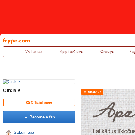
Pāriet
uz
saturu
Galleries
Applications
Groups
Pa
Circle K
Share
41
Official page
Become a fan
Sākumlapa