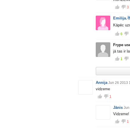
3
Kāpēc uzr
6
Frype us
jā tas ir l
1
Annija
Jun 26 2013 
vidzeme
1
Jānis
Jun
Vidzeme!
1