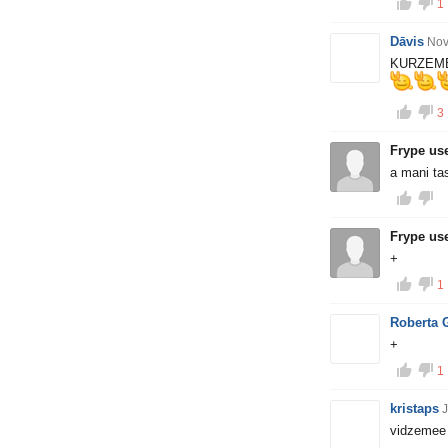
1
Dāvis
Nov
KURZEME r
3
Frype us
a mani tas
Frype us
+
1
Roberta 
+
1
kristaps
J
vidzemee 