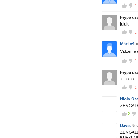
1
Frype us
jujuju
1
Mārtiņš
J
Vidzeme 
1
Frype us
+++++++
1
Niola Os
ZEMGALE
2
Dāvis
Nov
ZEMGALE 
KURZEME 