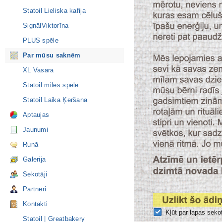
Statoil Lieliska kafija
SignālViktorīna
PLUS spēle
Par mūsu saknēm
XL Vasara
Statoil miles spēle
Statoil Laika Ķeršana
Aptaujas
Jaunumi
Runā
Galerija
Sekotāji
Partneri
Kontakti
Kļūt par lapas seko
Statoil | Greatbakery