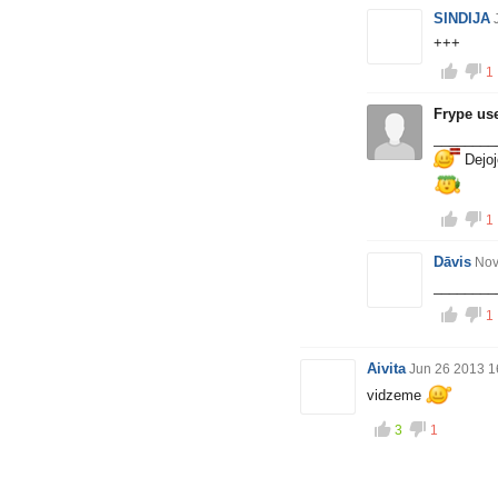
SINDIJA
+++
1
Frype us
________
Dejoj
1
Dāvis
Nov
_______
1
Aivita
Jun 26 2013 1
vidzeme
3
1