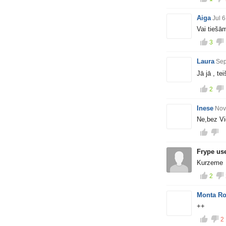
Aiga
Jul 
Vai tiešā
3
Laura
Sep
Jā jā , te
2
Inese
Nov
Ne,bez Vi
Frype us
Kurzeme
2
Monta Ro
++
2