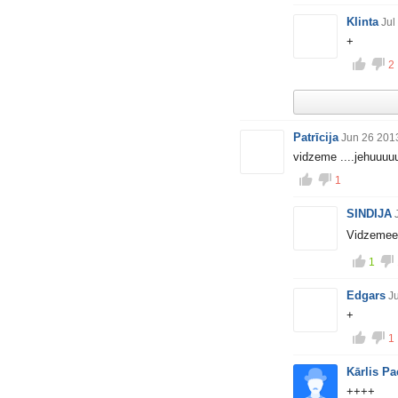
Klinta
Jul
+
2
Patrīcija
Jun 26 201
vidzeme ....jehuuuu
1
SINDIJA
Vidzeme
1
Edgars
J
+
1
Kārlis Pa
++++