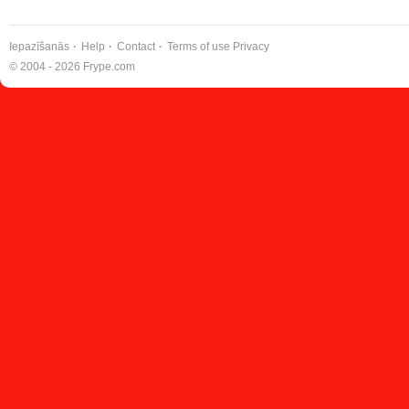
Iepazīšanās
Help
Contact
Terms of use
Privacy
© 2004 - 2026 Frype.com