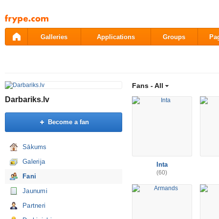
Pāriet
uz
saturu
Galleries
Applications
Groups
Pa
Fans -
All
Darbariks.lv
Become a fan
Sākums
Galerija
Inta
(60)
Fani
Jaunumi
Partneri