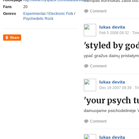
trumpas kūrinukas žada būt.
Homepage
http://www.myspace.com/lukasdevita
Fans
20
Comment
Genres
Experimental
/
Electronic Folk
/
Psychedelic Rock
lukas devita
Feb 5 2008 09:32
· Tim
Share
'styled by go
ypač gražus dainų pristaty
Comment
lukas devita
Dec 19 2007 09:39
· Ti
'your psych t
dainuojame psichodelinėje 'r
Comment
lukas devita