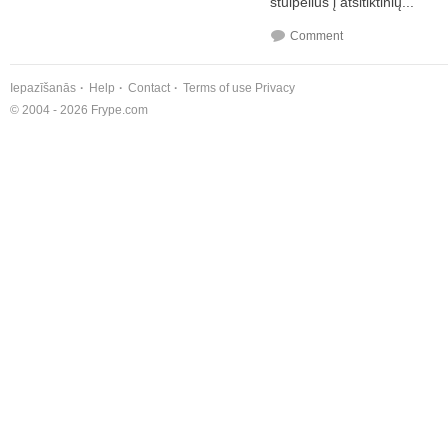
stulpelius į atsitiktinių...
Comment
Iepazīšanās
Help
Contact
Terms of use
Privacy
© 2004 - 2026 Frype.com