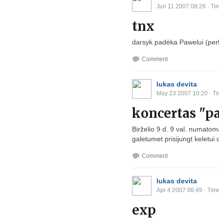
Jun 11 2007 08:26
· Ti
tnx
darsyk padėka Pawelui (perku
Comment
lukas devita
May 23 2007 10:20
· Ti
koncertas "pa
Birželio 9 d. 9 val. numatoma
galetumet prisijungt keletui 
Comment
lukas devita
Apr 4 2007 06:49
· Time
exp