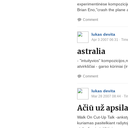
experimentinėse kompozicijos
Brian Eno,"crash the plane an
Comment
lukas devita
Apr 3 2007 06:31
· Time
astralia
- "intuityvios" kompozicijos
atvirkščiai - garso kūriniai (
Comment
lukas devita
Mar 28 2007 08:44
· Ti
Ačiū už apsil
Walk On Cut-Up Talk -ankstyv
kuriamas pasitelkiant rašyt