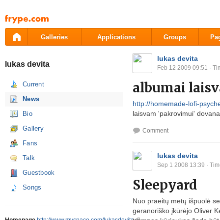
Pāriet
uz
saturu
Galleries
Applications
Groups
Pa
lukas devita
lukas devita
Feb 12 2009 09:51
· Ti
albumai lais
Current
News
http://homemade-lofi-psyche
laisvam 'pakrovimui' dovana
Bio
Gallery
Comment
Fans
lukas devita
Talk
Sep 1 2008 13:39
· Tim
Guestbook
Sleepyard
Songs
Nuo praeitų metų išpuolė s
geranoriško įkūrėjo Oliver 