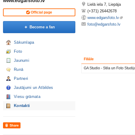
www.edgarsfoto.lv
Lielā iela 7, Liepāja
(+371) 26442678
Official page
www.edgarsfoto.lv
foto@edgarsfoto.lv
Become a fan
Sākumlapa
Foto
Filiāle
Jaunumi
GA Studio - Stila un Foto Studij
Runā
Partneri
Jautājumi un Atbildes
Viesu grāmata
Kontakti
Share