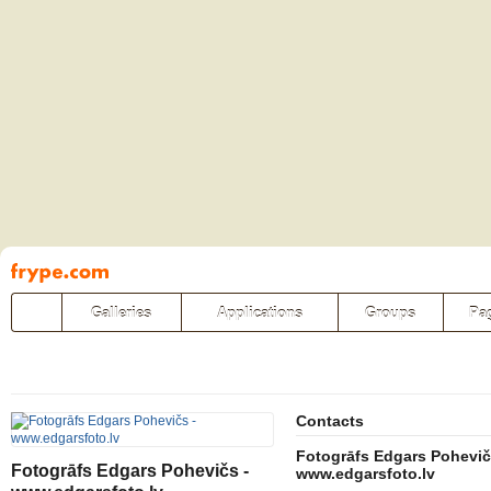
Pāriet
uz
saturu
Galleries
Applications
Groups
Pa
Contacts
Fotogrāfs Edgars Pohevič
Fotogrāfs Edgars Pohevičs -
www.edgarsfoto.lv