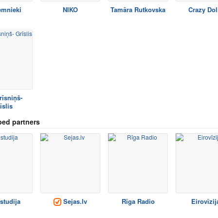
emnieki
NIKO
Tamāra Rutkovska
Crazy Dol
rīsniņš-
īslis
ed partners
studija
Sejas.lv
Rīga Radio
Eirovīzij