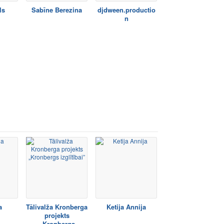
ls
Sabīne Berezina
djdween.productio
n
a
Tālivalža Kronberga
Ketija Annija
projekts
„Kronbergs