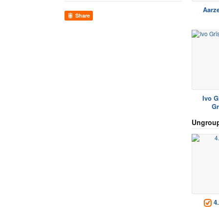
Aarz
Share
Ivo G
Gr
Ungroup
4.