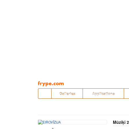
Pāriet
uz
saturu
Galleries
Applications
Mūziķi 