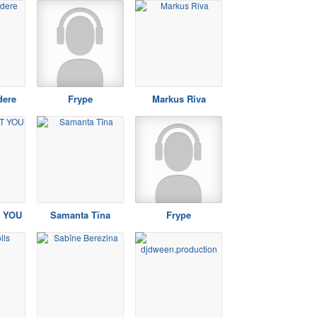
dere
Frype
Markus Riva
 YOU
Samanta Tīna
Frype