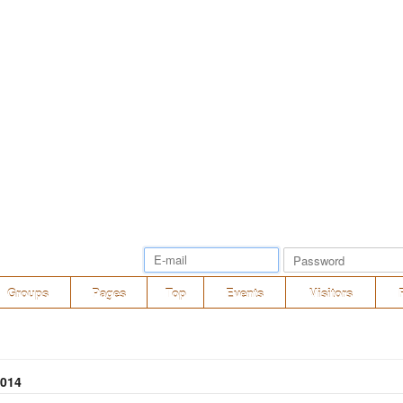
Groups
Pages
Top
Events
Visitors
2014