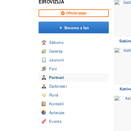
EIROVĪZIJA
Official page
Become a fan
Sabīne
Sākums
Galerija
Jaunumi
Fani
Partneri
Darbinieki
Katrin
Runā
Kontakti
Aptaujas
Events