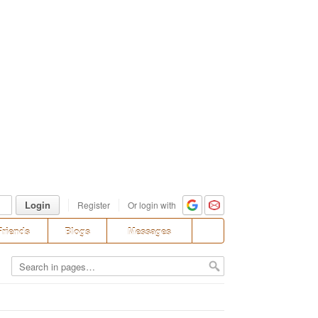
Login
Register
Or login with
Friends
Blogs
Messages