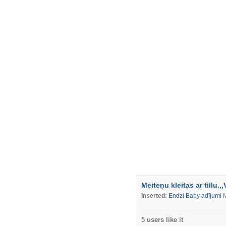
Meiteņu kleitas ar tillu.,,
Inserted:
Endzi Baby adījumi
M
5 users like it