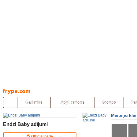
Pāriet
uz
saturu
Galleries
Applications
Groups
Pa
Meiteņu kleit
Endzi Baby adījumi
Official page