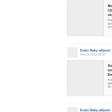
Me
13
sk
Kle
ga
izm
Endzi Baby adījumi
Feb 14 2021 20:57
So
iz
En
Ko
gar
80 
Endzi Baby adījumi