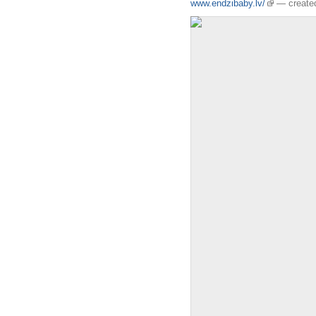
www.endzibaby.lv/
—
create