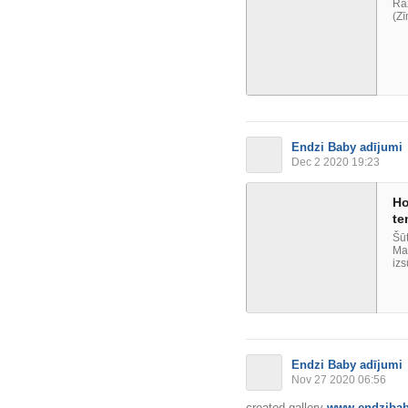
Raž
(Zī
Endzi Baby adījumi
Dec 2 2020 19:23
Ho
te
Šūt
Maz
izs
Endzi Baby adījumi
Nov 27 2020 06:56
created gallery
www.endzibab