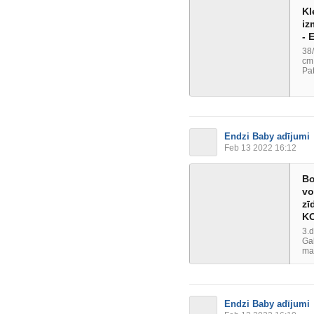
Kl
iz
- 
38/
cm.
Pat
Endzi Baby adījumi
Feb 13 2022 16:12
Bo
vo
zī
KO
3.d
Gal
maz
Endzi Baby adījumi