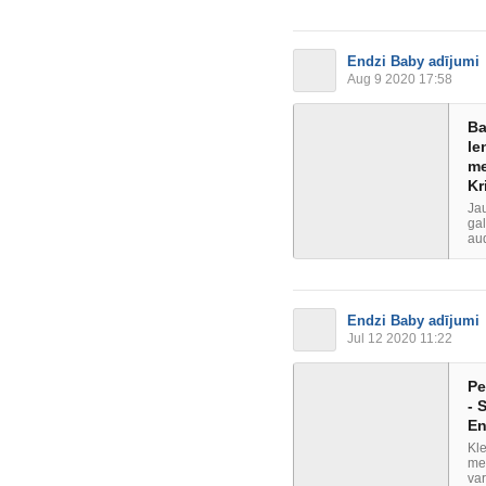
Endzi Baby adījumi
Aug 9 2020 17:58
Ba
le
me
Kr
Jau
gal
aud
Endzi Baby adījumi
Jul 12 2020 11:22
Pe
- 
En
Kle
mež
var