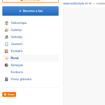
www.endzistyle.lv/
—
create
Become a fan
Sākumlapa
Galerija
Sekotāji
Jaunumi
Kontakti
Runā
Aptaujas
Konkursi
Viesu grāmata
Share